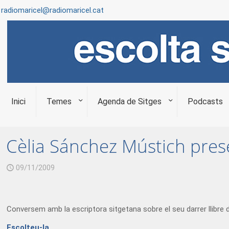
radiomaricel@radiomaricel.cat
Inici
Temes
Agenda de Sitges
Podcasts
Cèlia Sánchez Mústich prese
09/11/2009
Conversem amb la escriptora sitgetana sobre el seu darrer llibre d
Escolteu-la