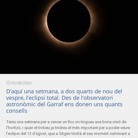
05/08/2026
D’aquí una setmana, a dos quarts de nou del
vespre, l’eclipsi total. Des de l’observatori
astronòmic del Garraf ens donen uns quants
consells
Teniu una setmana per a cercar un lloc on tingueu una bona visió de
l'horitzó, i quan el trobeu ja tindreu el més important per a poder veure
l'eclipsi del 12 d'agost, que a Sitges tindrà el seu moment culminant a