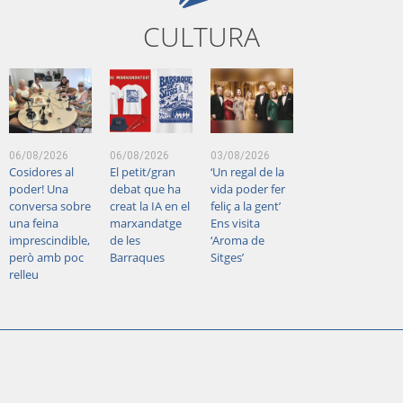
CULTURA
06/08/2026
06/08/2026
03/08/2026
Cosidores al
El petit/gran
‘Un regal de la
poder! Una
debat que ha
vida poder fer
conversa sobre
creat la IA en el
feliç a la gent’
una feina
marxandatge
Ens visita
imprescindible,
de les
‘Aroma de
però amb poc
Barraques
Sitges’
relleu