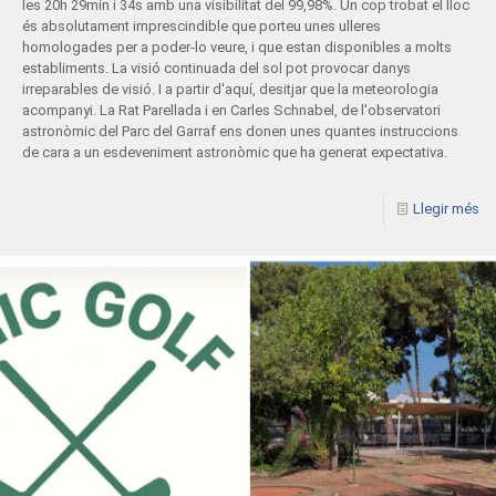
les 20h 29min i 34s amb una visibilitat del 99,98%. Un cop trobat el lloc
és absolutament imprescindible que porteu unes ulleres
homologades per a poder-lo veure, i que estan disponibles a molts
establiments. La visió continuada del sol pot provocar danys
irreparables de visió. I a partir d'aquí, desitjar que la meteorologia
acompanyi. La Rat Parellada i en Carles Schnabel, de l'observatori
astronòmic del Parc del Garraf ens donen unes quantes instruccions
de cara a un esdeveniment astronòmic que ha generat expectativa.
Llegir més