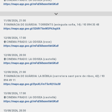
🍿CINEMA PRADO: LA ODISEA (vose)
https://maps.app.goo.gl/mFsE68xsnnfxkGKu8
11/08/2026
,
21:00
💊FARMÀCIA DE GUÀRDIA: TORRENTS (avinguda sofia, 14) / 93 894 35 48
https://maps.app.goo.gl/SDiRtT6eWSPh3ogVA
12/08/2026
,
17:00
🍿CINEMA PRADO: LA ODISEA (vose)
https://maps.app.goo.gl/mFsE68xsnnfxkGKu8
12/08/2026
,
20:30
🍿CINEMA PRADO: LA ODISEA (castellà)
https://maps.app.goo.gl/mFsE68xsnnfxkGKu8
12/08/2026
,
21:00
💊FARMÀCIA DE GUÀRDIA: LA BÓBILA (carretera sant pere de ribes, 42) / 93
894 49 11
https://maps.app.goo.gl/DyoXLFmT5o9Q1Uu38
13/08/2026
,
17:00
🍿CINEMA PRADO: LA ODISEA (castellà)
https://maps.app.goo.gl/mFsE68xsnnfxkGKu8
13/08/2026
,
20:30