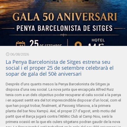
06/08/2026
La Penya Barcelonista de Sitges estrena seu
social i el proper 25 de setembre celebrarà el
sopar de gala del 50è aniversari
Després d'uns quants mesos la Penya Barcelonista de Sitges ja
disposa d'una seu social. La nova junta que encapçala Alfred Ruiz
tenia com a un dels objectius poder recuperar el caliu social a la penya
i en aquest sentit era del tot imprescindible disposar d'un local, com el
que han pogut trobar, finalment, al Passeig Vilanova, a la primera
planta del bar Nou Xampú. Així, el proper 27 d'agost, amb motiu del
partit que el Barça jugarà contra l'Atlètic Club al Camp Nou, serà la
primera ocasió en la que els culers sitgetans podran gaudir de la nova