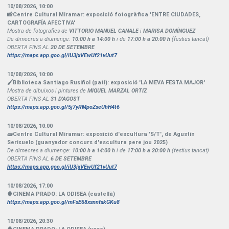
10/08/2026
,
10:00
📸Centre Cultural Miramar: exposició fotogràfica 'ENTRE CIUDADES,
CARTOGRAFÍA AFECTIVA'
Mostra de fotografies de
VITTORIO MANUEL CANALE
i
MARISA DOMÍNGUEZ
De dimecres a diumenge:
10:00 h a 14:00 h
i de
17:00 h a 20:00 h
(festius tancat)
OBERTA FINS AL
20 DE SETEMBRE
https://maps.app.goo.gl/iU3jxVEwUf21vUut7
10/08/2026
,
10:00
🖌Biblioteca Santiago Rusiñol (pati): exposició 'LA MEVA FESTA MAJOR'
Mostra de dibuixos i pintures de
MIQUEL MARZAL ORTIZ
OBERTA FINS AL
31 D'AGOST
https://maps.app.goo.gl/5j7yRMpoZseUhH4t6
10/08/2026
,
10:00
🧱Centre Cultural Miramar: exposició d'escultura 'S/T', de Agustín
Serisuelo (guanyador concurs d'escultura pere jou 2025)
De dimecres a diumenge:
10:00 h a 14:00 h
i de
17:00 h a 20:00 h
(festius tancat)
OBERTA FINS AL
6 DE SETEMBRE
https://maps.app.goo.gl/iU3jxVEwUf21vUut7
10/08/2026
,
17:00
🍿CINEMA PRADO: LA ODISEA (castellà)
https://maps.app.goo.gl/mFsE68xsnnfxkGKu8
10/08/2026
,
20:30