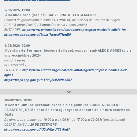
9/08/2026
,
19:00
🎶Casino Prado (jardins): CAPVESPRE DE FESTA MAJOR
Concert de gralles amb la colla
LA TRINITAT
, de l'Escola de Grallers de Sitges.
PREU:
3 euros
(socis) /
5 euros
(no socis + consumició)
ENTRADES:
https://www.entrapolis.com/entrades/capvespres-musicals-edicio-fm
https://maps.app.goo.gl/9hLa1Nyxsv9ThruB9
9/08/2026
,
20:00
🎶Jardins de Terramar (escenari village): concert amb ALEX & AGNÈS (cicle
imprescindibles 2026)
PREU:
5 euros
INFORMACIÓ +
ENTRADES:
https://www.culturasitges.cat/actualitat/agenda/imprescindibles-alex-
agnes
https://maps.app.goo.gl/mTf9FjErMZzNcb367
10/08/2026
,
10:00
🎨Centre Cultural Miramar: exposició de piuntura 'CONSTRUCCIÓ DE
PAISATGES', DE Melchor Balsera (guanyador concurs de pintura sanvisens
2025)
De dimecres a diumenge:
10:00 h a 14:00 h
i de
17:00 h a 20:00 h
(festius tancat)
OBERTA FINS AL
20 DE SETEMBRE
https://maps.app.goo.gl/iU3jxVEwUf21vUut7