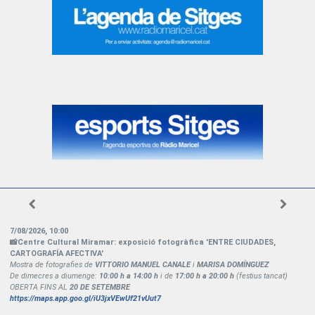
7/08/2026
,
10:00
📸Centre Cultural Miramar: exposició fotogràfica 'ENTRE CIUDADES,
CARTOGRAFÍA AFECTIVA'
Mostra de fotografies de
VITTORIO MANUEL CANALE
i
MARISA DOMÍNGUEZ
De dimecres a diumenge:
10:00 h a 14:00 h
i de
17:00 h a 20:00 h
(festius tancat)
OBERTA FINS AL
20 DE SETEMBRE
https://maps.app.goo.gl/iU3jxVEwUf21vUut7