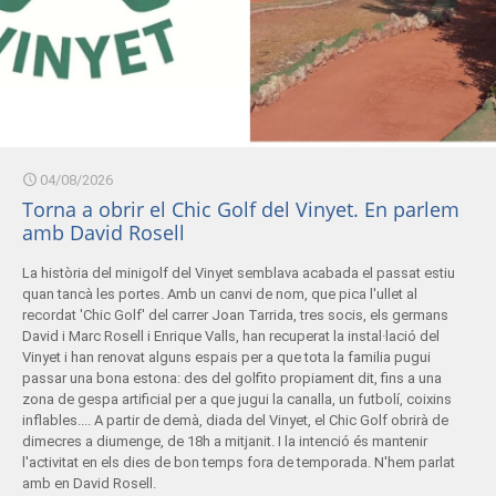
04/08/2026
Torna a obrir el Chic Golf del Vinyet. En parlem
amb David Rosell
La història del minigolf del Vinyet semblava acabada el passat estiu
quan tancà les portes. Amb un canvi de nom, que pica l'ullet al
recordat 'Chic Golf' del carrer Joan Tarrida, tres socis, els germans
David i Marc Rosell i Enrique Valls, han recuperat la instal·lació del
Vinyet i han renovat alguns espais per a que tota la familia pugui
passar una bona estona: des del golfito propiament dit, fins a una
zona de gespa artificial per a que jugui la canalla, un futbolí, coixins
inflables.... A partir de demà, diada del Vinyet, el Chic Golf obrirà de
dimecres a diumenge, de 18h a mitjanit. I la intenció és mantenir
l'activitat en els dies de bon temps fora de temporada. N'hem parlat
amb en David Rosell.