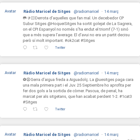
Avatar
Ràdio Maricel de Sitges
@radiomaricel
·
14 març
🥅👎🏻Derrota d’aquelles que fan mal. Un decebedor CP
Subur Sitges @HoqueiSitges ha sortit golejat de La Sagrera,
on el CPI Espanyol no només s’ha endut el triomf (7-1) sinó
que a més supera l’average. El d’avui no era un partit decisu
però sí molt important. #ok2cat #Sitges
Twitter
Avatar
Ràdio Maricel de Sitges
@radiomaricel
·
14 març
⚽️😩Gerra d’aigua freda a Aiguadolç. La @uesitges paga cara
una mala primera part i el Juv. 25 Septiembre ho aprofita per
fer dos gols a la sortida de còrner. Pascua, de penal, ha
marcat per als sitgetans, que han acabat perdent 1-2. #1cat3
#Sitges
Twitter
Avatar
Ràdio Maricel de Sitges
@radiomaricel
·
14 març