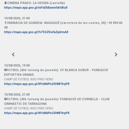
🍿CINEMA PRADO: LA ODISEA (castellà)
https://maps.app.goo.gl/mFsE68xsnnfxkGKu8
13/08/2026
,
21:00
💊FARMÀCIA DE GUÀRDIA: MASAGUÉ (carretera de les costes, 20) / 93 894 63
48
https://maps.app.goo.gl/fv7SSZSwfaZqdrmA8
13/08/2026
,
19:00
⚽️FUTBOL (43è torneig de juvenils): CF BLANCA SUBUR - FUNDACIÓ
ESPORTIVA GRAMA
CAMP DE FUTBOL NOU PINS VENS
https://maps.app.goo.gl/NYzMdPe25HNF9rqP8
13/08/2026
,
21:00
⚽️FUTBOL (43è torneig de juvenils): FUNDACIÓ UE CORNELLÀ - CLUB
GIMNÀSTIC DE TARRAGONA
CAMP DE FUTBOL NOU PINS VENS
https://maps.app.goo.gl/NYzMdPe25HNF9rqP8