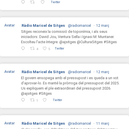
Twitter
Avatar
Ràdio Maricel de Sitges
@radiomaricel
·
12 març
Sitges reconeix la comissió de toponímia, i als seus
iniciadors: David Jou, Ventura Sella i Ignasi M. Muntaner.
Escolteu l'acte íntegre. @ajsitges @CulturaSitges #Sitges
Twitter
4
5
Avatar
Ràdio Maricel de Sitges
@radiomaricel
·
12 març
El govern ensopega amb el pressupost i es queda a un vot
d’aprovar-lo. Es manté la pròrroga del pressupost del 2025.
Us expliquem el ple extraordinari del pressupost 2026.
@ajsitges #Sitges
Twitter
1
Avatar
Ràdio Maricel de Sitges
@radiomaricel
·
11 març