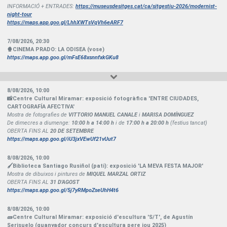
INFORMACIÓ + ENTRADES:
https://museusdesitges.cat/ca/sitgestiu-2026/modernist-
night-tour
https://maps.app.goo.gl/LhhXWTsVqVh6eARF7
7/08/2026
,
20:30
🍿CINEMA PRADO: LA ODISEA (vose)
https://maps.app.goo.gl/mFsE68xsnnfxkGKu8
8/08/2026
,
10:00
📸Centre Cultural Miramar: exposició fotogràfica 'ENTRE CIUDADES,
CARTOGRAFÍA AFECTIVA'
Mostra de fotografies de
VITTORIO MANUEL CANALE
i
MARISA DOMÍNGUEZ
De dimecres a diumenge:
10:00 h a 14:00 h
i de
17:00 h a 20:00 h
(festius tancat)
OBERTA FINS AL
20 DE SETEMBRE
https://maps.app.goo.gl/iU3jxVEwUf21vUut7
8/08/2026
,
10:00
🖌Biblioteca Santiago Rusiñol (pati): exposició 'LA MEVA FESTA MAJOR'
Mostra de dibuixos i pintures de
MIQUEL MARZAL ORTIZ
OBERTA FINS AL
31 D'AGOST
https://maps.app.goo.gl/5j7yRMpoZseUhH4t6
8/08/2026
,
10:00
🧱Centre Cultural Miramar: exposició d'escultura 'S/T', de Agustín
Serisuelo (guanyador concurs d'escultura pere jou 2025)