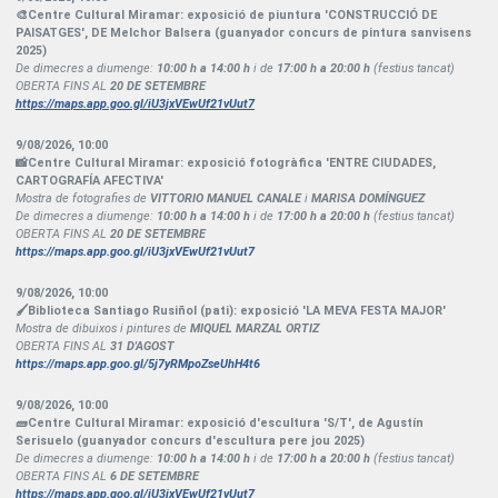
🎨Centre Cultural Miramar: exposició de piuntura 'CONSTRUCCIÓ DE
PAISATGES', DE Melchor Balsera (guanyador concurs de pintura sanvisens
2025)
De dimecres a diumenge:
10:00 h a 14:00 h
i de
17:00 h a 20:00 h
(festius tancat)
OBERTA FINS AL
20 DE SETEMBRE
https://maps.app.goo.gl/iU3jxVEwUf21vUut7
9/08/2026
,
10:00
📸Centre Cultural Miramar: exposició fotogràfica 'ENTRE CIUDADES,
CARTOGRAFÍA AFECTIVA'
Mostra de fotografies de
VITTORIO MANUEL CANALE
i
MARISA DOMÍNGUEZ
De dimecres a diumenge:
10:00 h a 14:00 h
i de
17:00 h a 20:00 h
(festius tancat)
OBERTA FINS AL
20 DE SETEMBRE
https://maps.app.goo.gl/iU3jxVEwUf21vUut7
9/08/2026
,
10:00
🖌Biblioteca Santiago Rusiñol (pati): exposició 'LA MEVA FESTA MAJOR'
Mostra de dibuixos i pintures de
MIQUEL MARZAL ORTIZ
OBERTA FINS AL
31 D'AGOST
https://maps.app.goo.gl/5j7yRMpoZseUhH4t6
9/08/2026
,
10:00
🧱Centre Cultural Miramar: exposició d'escultura 'S/T', de Agustín
Serisuelo (guanyador concurs d'escultura pere jou 2025)
De dimecres a diumenge:
10:00 h a 14:00 h
i de
17:00 h a 20:00 h
(festius tancat)
OBERTA FINS AL
6 DE SETEMBRE
https://maps.app.goo.gl/iU3jxVEwUf21vUut7