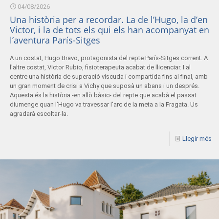
04/08/2026
Una història per a recordar. La de l’Hugo, la d’en
Victor, i la de tots els qui els han acompanyat en
l’aventura París-Sitges
A un costat, Hugo Bravo, protagonista del repte París-Sitges corrent. A
l'altre costat, Victor Rubio, fisioterapeuta acabat de llicenciar. I al
centre una història de superació viscuda i compartida fins al final, amb
un gran moment de crisi a Vichy que suposà un abans i un després.
Aquesta és la història -en allò bàsic- del repte que acabà el passat
diumenge quan l'Hugo va travessar l'arc de la meta a la Fragata. Us
agradarà escoltar-la.
Llegir més