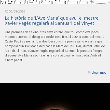
05/08/2026
La història de ‘L’Ave Maria’ que avui el mestre
Xavier Pagès regalarà al Santuari del Vinyet
Una promesa de fa vint-i-tres anys enrere, que fou complerta pocs
mesos després. El desig era poder tenir fills. El 2004 a casa del mestre
Xavier Pagès varen arribar dos bessons, i la promesa no era altra que
composar un Ave Maria dedicat a la Mare de Déu. Avui, durant l'ofici de
les 11h, el mestre Xavier Pagès regalarà al Santuari la partitura íntegra
d'aquest Ave Maria escrita en una sola pàgina i emmarcada. Amb ell
n'hem parlat.
Llegir més