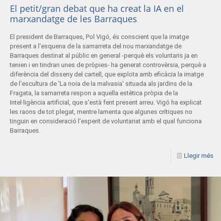
El petit/gran debat que ha creat la IA en el
marxandatge de les Barraques
El president de Barraques, Pol Vigó, és conscient que la imatge
present a l'esquena de la samarreta del nou marxandatge de
Barraques destinat al públic en general -perquè els voluntaris ja en
tenien i en tindran unes de pròpies- ha generat controvèrsia, perquè a
diferència del disseny del cartell, que explota amb eficàcia la imatge
de l'escultura de 'La noia de la malvasia' situada als jardins de la
Fragata, la samarreta respon a aquella estètica pròpia de la
Intel·ligència artificial, que s'està fent present arreu. Vigó ha explicat
les raons de tot plegat, mentre lamenta que algunes crítiques no
tinguin en consideració l'esperit de voluntariat amb el qual funciona
Barraques.
Llegir més