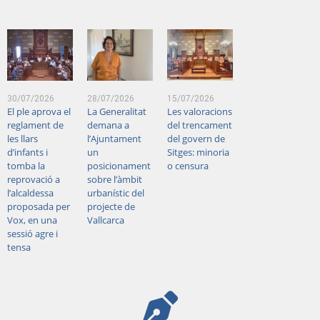
POLÍTICA
30/07/2026
28/07/2026
15/07/2026
El ple aprova el
La Generalitat
Les valoracions
reglament de
demana a
del trencament
les llars
l’Ajuntament
del govern de
d’infants i
un
Sitges: minoria
tomba la
posicionament
o censura
reprovació a
sobre l’àmbit
l’alcaldessa
urbanístic del
proposada per
projecte de
Vox, en una
Vallcarca
sessió agre i
tensa