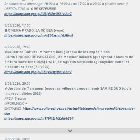
De dimecres a diumenge:
10:00 h a 14:00 h
i de
17:00 h a 20:00 h
(festius tancat)
OBERTA FINS AL
6 DE SETEMBRE
https://maps.app.goo.gl/iU3jxVEwUf21vUut7
8/08/2026
,
17:00
🍿CINEMA PRADO: LA ODISEA (vose)
https://maps.app.goo.gl/mFsE68xsnnfxkGKu8
8/08/2026
,
19:00
🎨🧱Centre Cultural Miramar: inauguració de les exposicions
'CONSTRUCCIÓ DE PAISATGES', de Melchor Balsera (guanyador concurs de
pintura sanvisens 2025) i 'S/T', de Agustín Serisuelo (guanyador concurs
d'escultura pere jou 2025)
https://maps.app.goo.gl/iU3jxVEwUf21vUut7
8/08/2026
,
20:00
🎶Jardins de Terramar (escenari village): concert amb SAMIRE DUO (cicle
imprescindibles 2026)
PREU:
5 euros
INFORMACIÓ +
ENTRADES:
https://www.culturasitges.cat/actualitat/agenda/imprescindibles-samire-
duo
https://maps.app.goo.gl/mTf9FjErMZzNcb367
9/08/2026
,
10:00