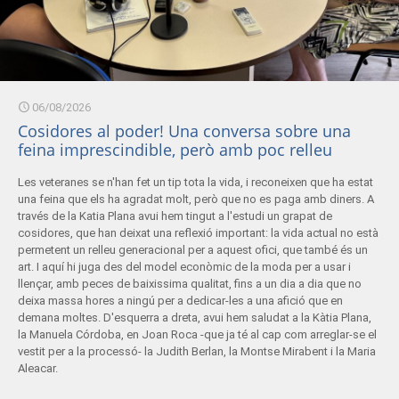
06/08/2026
Cosidores al poder! Una conversa sobre una
feina imprescindible, però amb poc relleu
Les veteranes se n'han fet un tip tota la vida, i reconeixen que ha estat
una feina que els ha agradat molt, però que no es paga amb diners. A
través de la Katia Plana avui hem tingut a l'estudi un grapat de
cosidores, que han deixat una reflexió important: la vida actual no està
permetent un relleu generacional per a aquest ofici, que també és un
art. I aquí hi juga des del model econòmic de la moda per a usar i
llençar, amb peces de baixissima qualitat, fins a un dia a dia que no
deixa massa hores a ningú per a dedicar-les a una afició que en
demana moltes. D'esquerra a dreta, avui hem saludat a la Kàtia Plana,
la Manuela Córdoba, en Joan Roca -que ja té al cap com arreglar-se el
vestit per a la processó- la Judith Berlan, la Montse Mirabent i la Maria
Aleacar.