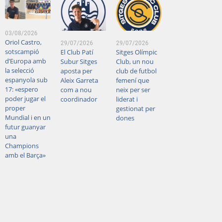
03/08/2026
Oriol Castro,
29/07/2026
29/07/2026
sotscampió
El Club Patí
Sitges Olímpic
d’Europa amb
Subur Sitges
Club, un nou
la selecció
aposta per
club de futbol
espanyola sub
Aleix Garreta
femení que
17: «espero
com a nou
neix per ser
poder jugar el
coordinador
liderat i
proper
gestionat per
Mundial i en un
dones
futur guanyar
una
Champions
amb el Barça»