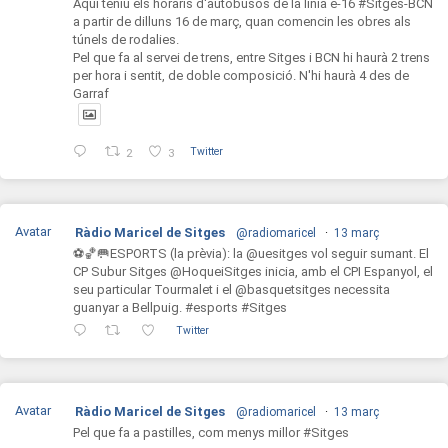
Aquí teniu els horaris d'autobusos de la línia e-16 #Sitges-BCN
a partir de dilluns 16 de març, quan comencin les obres als
túnels de rodalies.
Pel que fa al servei de trens, entre Sitges i BCN hi haurà 2 trens
per hora i sentit, de doble composició. N'hi haurà 4 des de
Garraf
Twitter
2
3
Avatar
Ràdio Maricel de Sitges
@radiomaricel
·
13 març
⚽️🏀🥅ESPORTS (la prèvia): la @uesitges vol seguir sumant. El
CP Subur Sitges @HoqueiSitges inicia, amb el CPI Espanyol, el
seu particular Tourmalet i el @basquetsitges necessita
guanyar a Bellpuig. #esports #Sitges
Twitter
Avatar
Ràdio Maricel de Sitges
@radiomaricel
·
13 març
Pel que fa a pastilles, com menys millor #Sitges