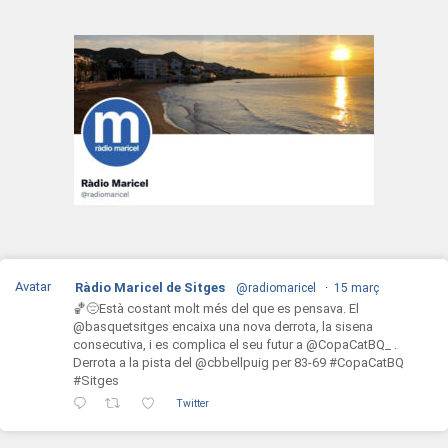
Avatar
Ràdio Maricel de Sitges
@radiomaricel
·
15 març
🏀😔Està costant molt més del que es pensava. El
@basquetsitges encaixa una nova derrota, la sisena
consecutiva, i es complica el seu futur a @CopaCatBQ_ .
Derrota a la pista del @cbbellpuig per 83-69 #CopaCatBQ
#Sitges
Twitter