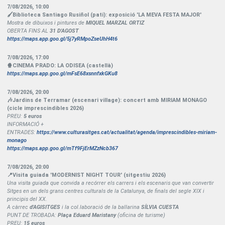
7/08/2026
,
10:00
🖌Biblioteca Santiago Rusiñol (pati): exposició 'LA MEVA FESTA MAJOR'
Mostra de dibuixos i pintures de
MIQUEL MARZAL ORTIZ
OBERTA FINS AL
31 D'AGOST
https://maps.app.goo.gl/5j7yRMpoZseUhH4t6
7/08/2026
,
17:00
🍿CINEMA PRADO: LA ODISEA (castellà)
https://maps.app.goo.gl/mFsE68xsnnfxkGKu8
7/08/2026
,
20:00
🎶Jardins de Terramar (escenari village): concert amb MIRIAM MONAGO
(cicle imprescindibles 2026)
PREU:
5 euros
INFORMACIÓ +
ENTRADES:
https://www.culturasitges.cat/actualitat/agenda/imprescindibles-miriam-
monago
https://maps.app.goo.gl/mTf9FjErMZzNcb367
7/08/2026
,
20:00
📍Visita guiada 'MODERNIST NIGHT TOUR' (sitgestiu 2026)
Una visita guiada que convida a recórrer els carrers i els escenaris que van convertir
Sitges en un dels grans centres culturals de la Catalunya, de finals del segle XIX i
principis del XX.
A càrrec
d'AGISITGES
i la col.laboració de la ballarina
SÍLVIA CUESTA
PUNT DE TROBADA:
Plaça Eduard Maristany
(oficina de turisme)
PREU:
15 euros