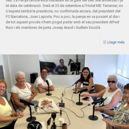
seu. La Penya també està treballant en la gala del seu 50è aniversari i ja
té data de celebració. Serà el 25 de setembre a l'Hotel ME Terramar, on
s'espera també la presència, no confirmada encara, del president del
FC Barcelona, Joan Laporta. Poc a poc, la penya es va posant al dia i
de tot aquest procés n'hem pogut parlar amb el seu president Alfred
Ruiz i els membres de junta Josep Aracil i Guillem Escolà.
Llegir més