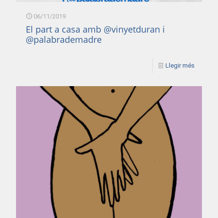
06/11/2019
El part a casa amb @vinyetduran i
@palabrademadre
Llegir més