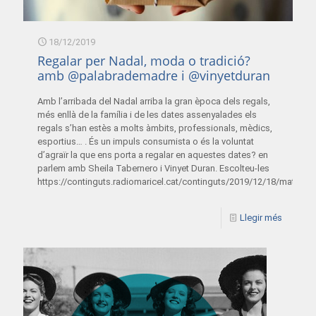
18/12/2019
Regalar per Nadal, moda o tradició?
amb @palabrademadre i @vinyetduran
Amb l’arribada del Nadal arriba la gran època dels regals,
més enllà de la família i de les dates assenyalades els
regals s’han estès a molts àmbits, professionals, mèdics,
esportius… . És un impuls consumista o és la voluntat
d’agraïr la que ens porta a regalar en aquestes dates? en
parlem amb Sheila Tabernero i Vinyet Duran. Escolteu-les
https://continguts.radiomaricel.cat/continguts/2019/12/18/materni
Llegir més