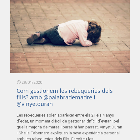
29/01/2020
Com gestionem les rebequeries dels
fills? amb @palabrademadre i
@vinyetduran
Les rebequeries solen aparèixer entre els 2 i els 4 anys
d’edat, un moment difícil de gestionar, difícil d’evitar i pel
que la majoria de mares i pares hi han passat. Vinyet Duran
i Sheila Tabernero expliquen la seva experiència personal
amb les rebequeries dels fills. Escolteu-les