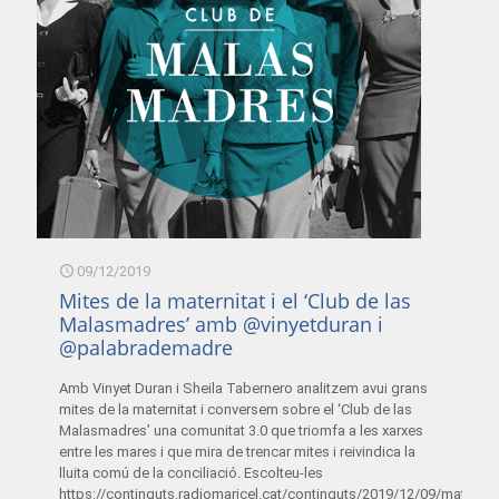
09/12/2019
Mites de la maternitat i el ‘Club de las
Malasmadres’ amb @vinyetduran i
@palabrademadre
Amb Vinyet Duran i Sheila Tabernero analitzem avui grans
mites de la maternitat i conversem sobre el ‘Club de las
Malasmadres’ una comunitat 3.0 que triomfa a les xarxes
entre les mares i que mira de trencar mites i reivindica la
lluita comú de la conciliació. Escolteu-les
https://continguts.radiomaricel.cat/continguts/2019/12/09/materni