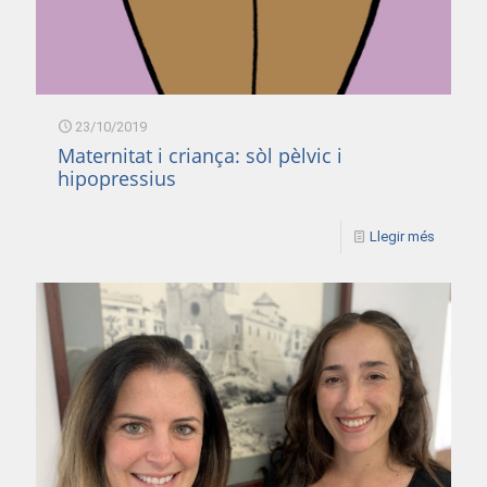
23/10/2019
Maternitat i criança: sòl pèlvic i
hipopressius
Llegir més