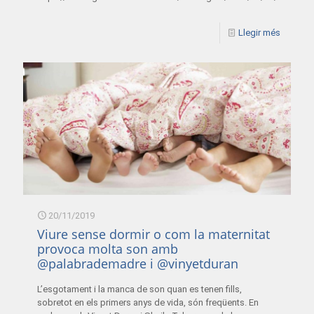
Llegir més
20/11/2019
Viure sense dormir o com la maternitat
provoca molta son amb
@palabrademadre i @vinyetduran
L’esgotament i la manca de son quan es tenen fills,
sobretot en els primers anys de vida, són freqüents. En