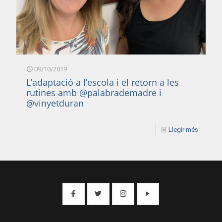
09/10/2019
L’adaptació a l’escola i el retorn a les
rutines amb @palabrademadre i
@vinyetduran
Llegir més