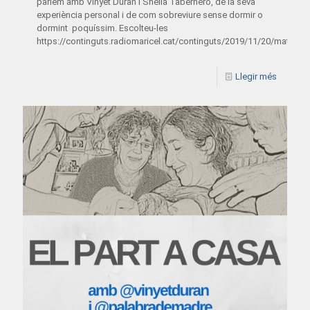
parlem amb Vinyet Duran i Sheila Tabernero, de la seva
experiència personal i de com sobreviure sense dormir o
dormint poquíssim. Escolteu-les
https://continguts.radiomaricel.cat/continguts/2019/11/20/materni
Llegir més