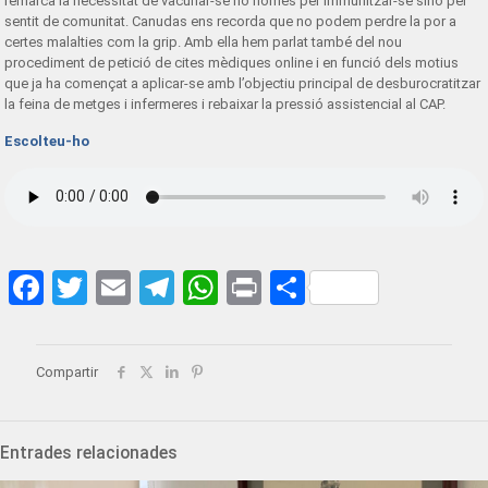
remarca la necessitat de vacunar-se no només per immunitzar-se sinó per
sentit de comunitat. Canudas ens recorda que no podem perdre la por a
certes malalties com la grip. Amb ella hem parlat també del nou
procediment de petició de cites mèdiques online i en funció dels motius
que ja ha començat a aplicar-se amb l’objectiu principal de desburocratitzar
la feina de metges i infermeres i rebaixar la pressió assistencial al CAP.
Escolteu-ho
Facebook
Twitter
Email
Telegram
WhatsApp
Print
Share
Compartir
Entrades relacionades