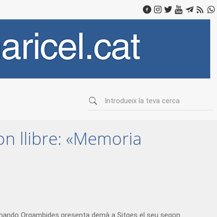
n llibre: «Memoria
 Fernando Orgambides presenta demà a Sitges el seu segon