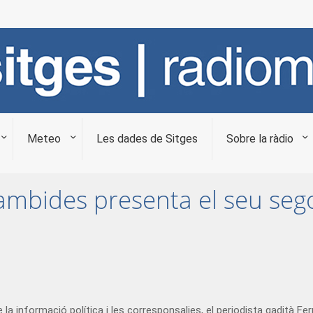
Meteo
Les dades de Sitges
Sobre la ràdio
ambides presenta el seu sego
 la informació política i les corresponsalies, el periodista gadità