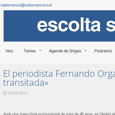
radiomaricel@radiomaricel.cat
Inici
Temes
Agenda de Sitges
Podcasts
El periodista Fernando Org
transitada»
16/05/2013
Amb una trajectòria professional de més de 40 anys, en l’àmbit de