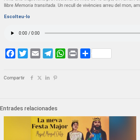
llibre
Memoria transitada.
Un recull de vivències arreu del mon, am
Escolteu-lo
Facebook
Twitter
Email
Telegram
WhatsApp
Print
Share
Compartir
Entrades relacionades