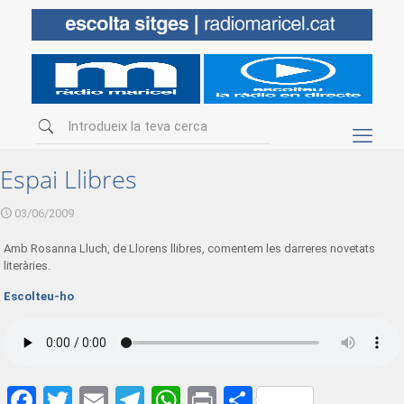
Espai Llibres
03/06/2009
Amb Rosanna Lluch, de Llorens llibres, comentem les darreres novetats
literàries.
Escolteu-ho
Facebook
Twitter
Email
Telegram
WhatsApp
Print
Share