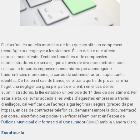
El ciberfrau és aquella modalitat de frau que aprofita un compenent
tecnològic per enganyar a les víctimes. És un delicte que afecta
especialment clients d’entitats bancàries o de companyies
subministradores de serveis, que a través de diversos mètodes com
enllaços o trucades enganyen consumidors per aconseguir o
transferències monetàries, o canvis de subministradora suplantant la
identitat. De fet, en el cas de bancs, és el banc qui ha de provar si hi ha
hagut una negligència greu per part del client, i en el cas de les
subministradores, la llei estableix un periode de 14 dies de desistiment. Per
estar alerta, cal evitar accedir a les webs d’aquestes empreses a través
d’enllaços, cal verificar que l’adreça sigui legítima i segura (precedida per
https) i, en cas de contractes telefònics, demanar sempre la documentació
per correu electrònic per poder-la verificar. N’hem parlat en l’espai de
l’
Oficina Municipal d’Informació al Consumidor
(OMIC) amb la Sandra Clark.
Escolteu-la