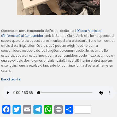
Comencem nova temporada de l’espai dedicat a l’
Oficina Municipal
d’Informació al Consumidor
, amb la Sandra Clark. Amb ella hem repassat el
suport que ofereix aquest servei municipal a la ciutadania, i ens hem centrat
en els drets língüístics, és a dir, què podem exigir i què no com a
consumidors respecte de les llengües de comunicació. En resum, la llei
estableix que a un establiment com a consumidors podem expresar-nos en
qualsevol dels dos idiomes oficials (català i castell) i tenim el dret que ens
entenguin, i que la retolació tant exterior com interior ha d’estar almenys en
català.
Escolteu-la
Facebook
Twitter
Email
Telegram
WhatsApp
Print
Share