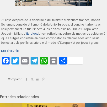
76 anys després de la declaració del ministre d’exteriors francès, Robert
Schuman, considerat l’embrió de la Unió Europea, el continent afronta en
crisi permanent un futur incert. A les portes d’un nou Dia d’Europa, amb
Joaquim Millan, d’
Eurolocal
, hem reflexionat sobre els motius de celebració
-que a Sitges consistirà en dues convocatòries relacionades amb salut i
benestar-, els perills exteriors o el model d’Europa vist per joves i grans.
Escolteu-lo
Facebook
Twitter
Email
Telegram
WhatsApp
Print
Share
Compartir
Entrades relacionades