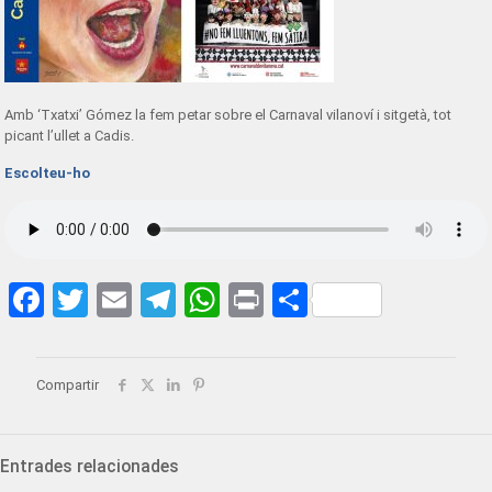
Amb ‘Txatxi’ Gómez la fem petar sobre el Carnaval vilanoví i sitgetà, tot
picant l’ullet a Cadis.
Escolteu-ho
Facebook
Twitter
Email
Telegram
WhatsApp
Print
Share
Compartir
Entrades relacionades