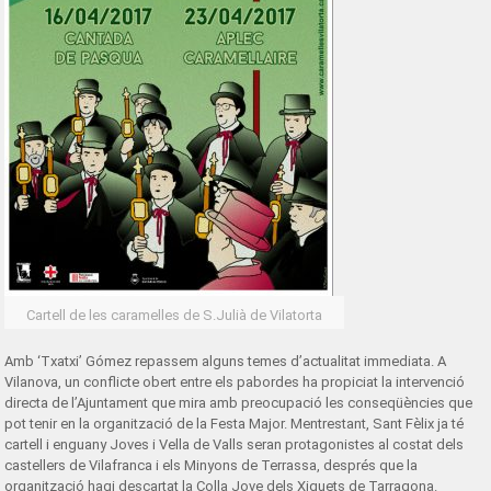
Cartell de les caramelles de S.Julià de Vilatorta
Amb ‘Txatxi’ Gómez repassem alguns temes d’actualitat immediata. A
Vilanova, un conflicte obert entre els pabordes ha propiciat la intervenció
directa de l’Ajuntament que mira amb preocupació les conseqüències que
pot tenir en la organització de la Festa Major. Mentrestant, Sant Fèlix ja té
cartell i enguany Joves i Vella de Valls seran protagonistes al costat dels
castellers de Vilafranca i els Minyons de Terrassa, després que la
organització hagi descartat la Colla Jove dels Xiquets de Tarragona.