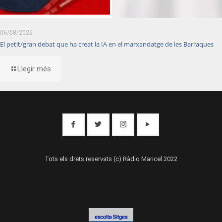
06/08/2026
El petit/gran debat que ha creat la IA en el marxandatge de les Barraques
Llegir més
Tots els drets reservats (c) Ràdio Maricel 2022