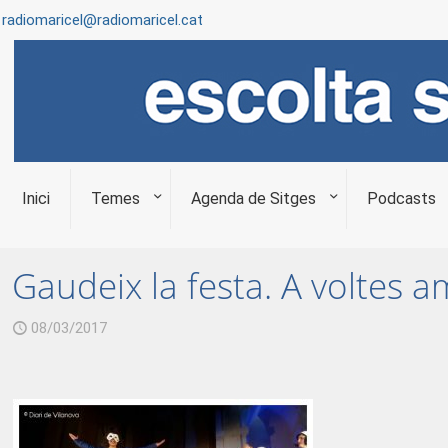
radiomaricel@radiomaricel.cat
Inici
Temes
Agenda de Sitges
Podcasts
Gaudeix la festa. A voltes a
08/03/2017