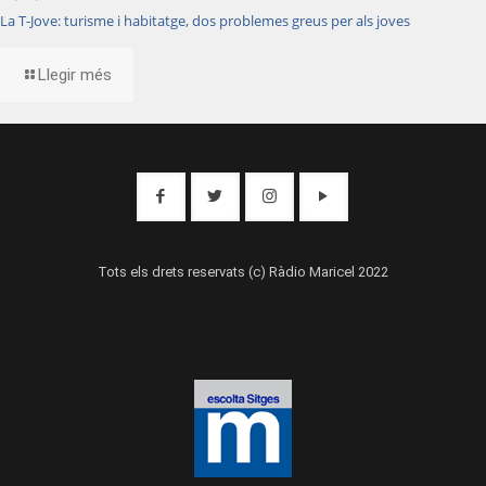
La T-Jove: turisme i habitatge, dos problemes greus per als joves
Llegir més
Tots els drets reservats (c) Ràdio Maricel 2022