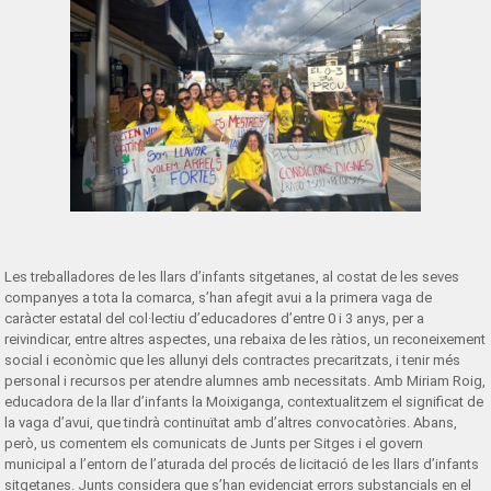
Les treballadores de les llars d’infants sitgetanes, al costat de les seves
companyes a tota la comarca, s’han afegit avui a la primera vaga de
caràcter estatal del col·lectiu d’educadores d’entre 0 i 3 anys, per a
reivindicar, entre altres aspectes, una rebaixa de les ràtios, un reconeixement
social i econòmic que les allunyi dels contractes precaritzats, i tenir més
personal i recursos per atendre alumnes amb necessitats. Amb Miriam Roig,
educadora de la llar d’infants la Moixiganga, contextualitzem el significat de
la vaga d’avui, que tindrà continuïtat amb d’altres convocatòries. Abans,
però, us comentem els comunicats de Junts per Sitges i el govern
municipal a l’entorn de l’aturada del procés de licitació de les llars d’infants
sitgetanes. Junts considera que s’han evidenciat errors substancials en el