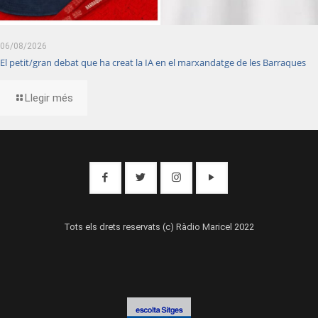
06/08/2026
El petit/gran debat que ha creat la IA en el marxandatge de les Barraques
Llegir més
Tots els drets reservats (c) Ràdio Maricel 2022