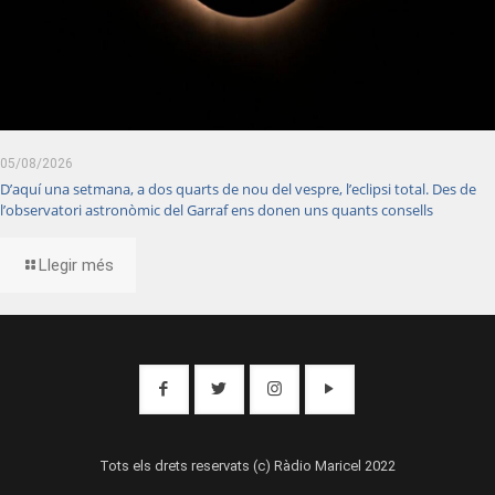
05/08/2026
D’aquí una setmana, a dos quarts de nou del vespre, l’eclipsi total. Des de
l’observatori astronòmic del Garraf ens donen uns quants consells
Llegir més
Tots els drets reservats (c) Ràdio Maricel 2022