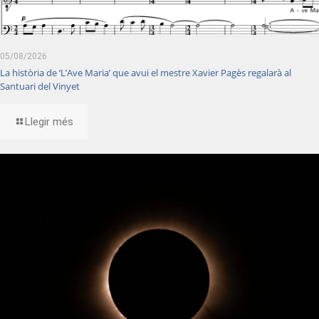
05/08/2026
La història de ‘L’Ave Maria’ que avui el mestre Xavier Pagès regalarà al
Santuari del Vinyet
Llegir més