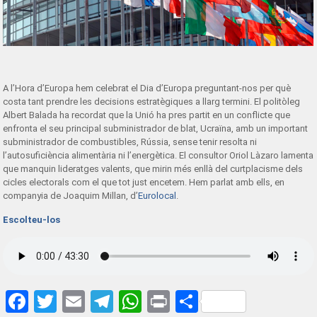
A l’Hora d’Europa hem celebrat el Dia d’Europa preguntant-nos per què
costa tant prendre les decisions estratègiques a llarg termini. El politòleg
Albert Balada ha recordat que la Unió ha pres partit en un conflicte que
enfronta el seu principal subministrador de blat, Ucraïna, amb un important
subministrador de combustibles, Rússia, sense tenir resolta ni
l’autosuficiència alimentària ni l’energètica. El consultor Oriol Làzaro lamenta
que manquin lideratges valents, que mirin més enllà del curtplacisme dels
cicles electorals com el que tot just encetem. Hem parlat amb ells, en
companyia de Joaquim Millan, d’
Euroloc
al
.
Escolteu-los
Facebook
Twitter
Email
Telegram
WhatsApp
Print
Share