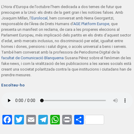
L’Hora d’Europa de l’octubre l’hem dedicada a dos temes de futur que
preocupen a la Unió: els drets de la gent gran i les notícies falses. Amb
Joaquim Millan, l’
Eurolocal
, hem conversat amb Nena Georgantzi,
responsable de l’Àrea de Drets Humans d’
AGE Platform Europe
, que
presenta un manifest on reclama, de cara a les properes eleccions al
Parlament Europeu, més implicació dels partits en els drets d’aquest sector
d’edat, amb mercats inclusius, no discriminació per edat, igualtat entre
homes i dones, pensions i salut digne, o accés universal a bens i serveis.
També hem conversat amb la professora de Periodisme Digital de la
facultat de Comunicació Blanquerna
Susana Pérez sobre el fenòmen de les
fake news, i com la viralització de les publicacions a les xarxes socials està
creant una societat polaritzada contra la que institucions i ciutadans han de
prendre mesures.
Escolteu-ho
Facebook
Twitter
Email
Telegram
WhatsApp
Print
Share