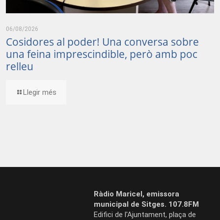
06/08/2026
Cosidores al poder! Una conversa sobre
una feina imprescindible, però amb poc
relleu
Llegir més
Ràdio Maricel, emissora
municipal de Sitges. 107.8FM
Edifici de l'Ajuntament, plaça de