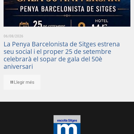
06/08/2026
La Penya Barcelonista de Sitges estrena
seu social i el proper 25 de setembre
celebrarà el sopar de gala del 50è
aniversari
Llegir més