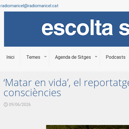
radiomaricel@radiomaricel.cat
Inici
Temes
Agenda de Sitges
Podcasts
‘Matar en vida’, el reporta
consciències
09/06/2026