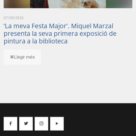
07/08/2026
‘La meva Festa Major’. Miquel Marzal
presenta la seva primera exposició de
pintura a la biblioteca
Llegir més