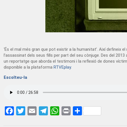
‘És el mal més gran que pot existir a la humanitat’. Així defineix 
l’assassinat dels seus fills per part del seu cònjuge. Des del 201
un reportatge que aborda el testimoni i la reflexió de dones vícti
disponible a la plataforma
RTVEplay
.
Escolteu-la
Facebook
Twitter
Email
Telegram
WhatsApp
Print
Share