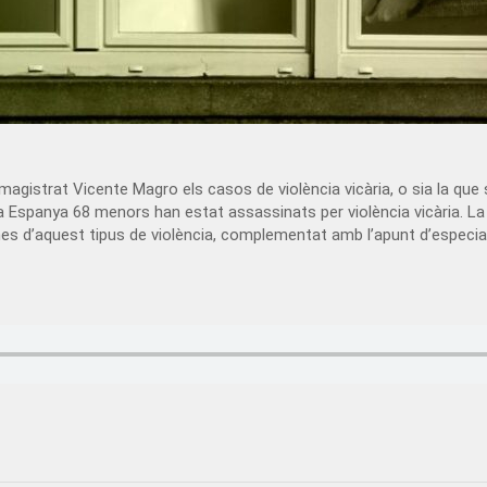
el magistrat Vicente Magro els casos de violència vicària, o sia la q
3 a Espanya 68 menors han estat assassinats per violència vicària. L
mes d’aquest tipus de violència, complementat amb l’apunt d’especiali