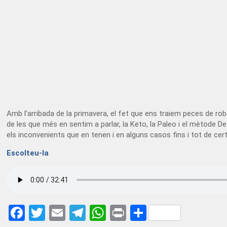
Amb l’arribada de la primavera, el fet que ens traiem peces de ro
de les que més en sentim a parlar, la Keto, la Paleo i el mètode De
els inconvenients que en tenen i en alguns casos fins i tot de cer
Escolteu-la
Facebook
Twitter
Email
Telegram
WhatsApp
Print
Share