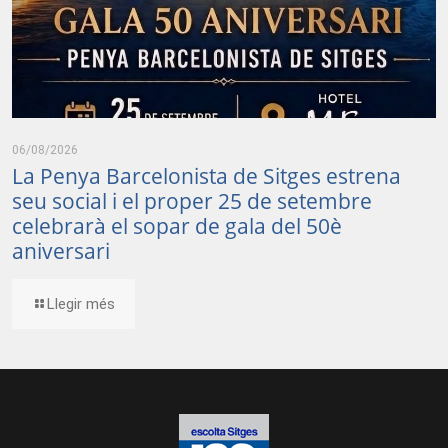
06/08/2026
La Penya Barcelonista de Sitges estrena
seu social i el proper 25 de setembre
celebrarà el sopar de gala del 50è
aniversari
Llegir més