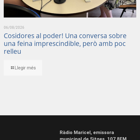
06/08/2026
Cosidores al poder! Una conversa sobre
una feina imprescindible, però amb poc
relleu
Llegir més
Ràdio Maricel, emissora
municipal de Sitges. 107.8FM