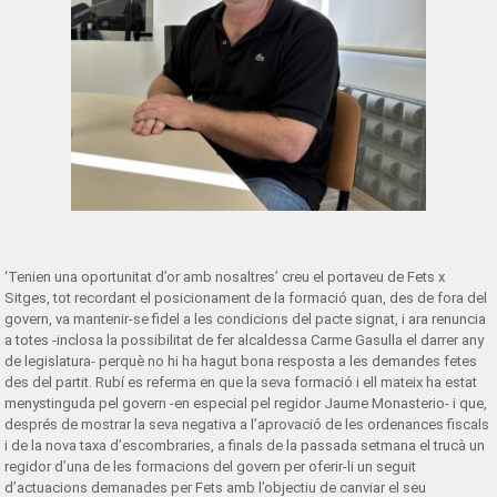
‘Tenien una oportunitat d’or amb nosaltres’ creu el portaveu de Fets x
Sitges, tot recordant el posicionament de la formació quan, des de fora del
govern, va mantenir-se fidel a les condicions del pacte signat, i ara renuncia
a totes -inclosa la possibilitat de fer alcaldessa Carme Gasulla el darrer any
de legislatura- perquè no hi ha hagut bona resposta a les demandes fetes
des del partit. Rubí es referma en que la seva formació i ell mateix ha estat
menystinguda pel govern -en especial pel regidor Jaume Monasterio- i que,
després de mostrar la seva negativa a l’aprovació de les ordenances fiscals
i de la nova taxa d’escombraries, a finals de la passada setmana el trucà un
regidor d’una de les formacions del govern per oferir-li un seguit
d’actuacions demanades per Fets amb l’objectiu de canviar el seu