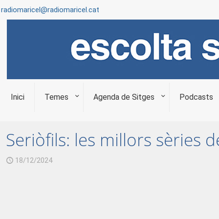
radiomaricel@radiomaricel.cat
Inici
Temes
Agenda de Sitges
Podcasts
Seriòfils: les millors sèries 
18/12/2024