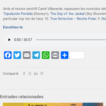
Amb el nostre seriòfil Camil Villaverde, repassem les novetats dels
Tripulación Perdida
(Disney+),
The Day of the Jackal
(Sky Showtim
particular top ten de l’any: 10.
True Detective – Noche Polar
; 9.
Sl
Escolteu
-lo
Facebook
Twitter
Email
Telegram
WhatsApp
Print
Share
Compartir
Entrades relacionades