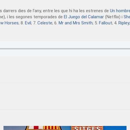
 darrers dies de l’any, entre les que hi ha les estrenes de
Un hombre 
e), i les segones temporades de
El Juego del Calama
r
(Netflix) i
Sh
ow Horses
; 8.
Evil
; 7.
Celeste
; 6.
Mr and Mrs Smith
; 5.
Fallout
; 4.
Ripley