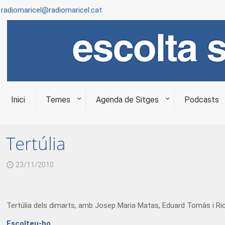
radiomaricel@radiomaricel.cat
Inici
Temes
Agenda de Sitges
Podcasts
Tertúlia
23/11/2010
Tertúlia dels dimarts, amb Josep Maria Matas, Eduard Tomàs i Ric
Escolteu-ho