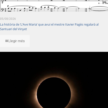
05/08/2026
La història de ‘L’Ave Maria’ que avui el mestre Xavier Pagès regalarà al
Santuari del Vinyet
Llegir més