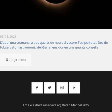
05/08/2026
D’aquí una setmana, a dos quarts de nou del vespre, l’eclipsi total. Des de
l’observatori astronòmic del Garraf ens donen uns quants consells
Llegir més
Tots els drets reservats (c) Ràdio Maricel 2022