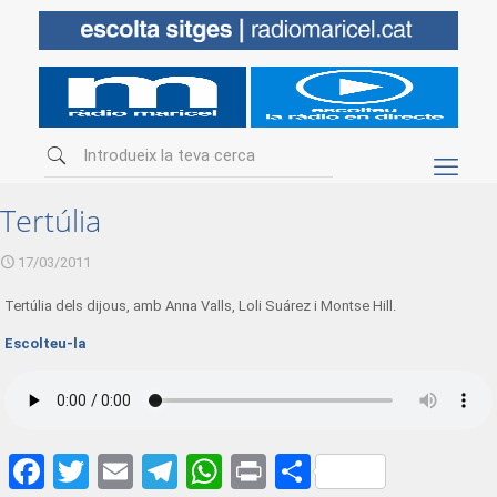
Tertúlia
17/03/2011
Tertúlia dels dijous, amb Anna Valls, Loli Suárez i Montse Hill.
Escolteu-la
Facebook
Twitter
Email
Telegram
WhatsApp
Print
Share