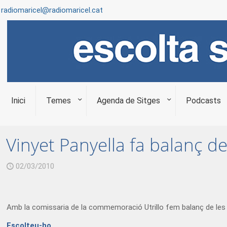
radiomaricel@radiomaricel.cat
Inici
Temes
Agenda de Sitges
Podcasts
Vinyet Panyella fa balanç de 
02/03/2010
Amb la comissaria de la commemoració Utrillo fem balanç de les
Escolteu-ho