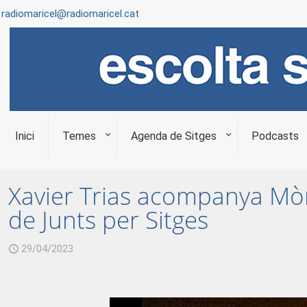
radiomaricel@radiomaricel.cat
Inici
Temes
Agenda de Sitges
Podcasts
Xavier Trias acompanya Mòn
de Junts per Sitges
29/04/2023