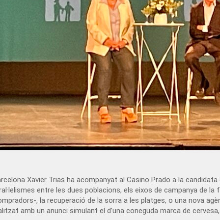
e Barcelona Xavier Trias ha acompanyat al Casino Prado a la candidata
·lelismes entre les dues poblacions, els eixos de campanya de la for
radors-, la recuperació de la sorra a les platges, o una nova agènci
 finalitzat amb un anunci simulant el d’una coneguda marca de cervesa,