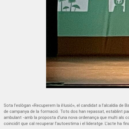
Sota l’eslògan «Recuperem la il·lusió», el candidat a l’alcaldia d
de campanya de la formació. Tots dos han repassat, establint paral
ambulant -amb la proposta d’una nova ordenança que multi als comp
coincidit que cal recuperar l’autoestima i el lideratge. L’acte ha