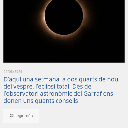
05/08/2026
D’aquí una setmana, a dos quarts de nou
del vespre, l’eclipsi total. Des de
l’observatori astronòmic del Garraf ens
donen uns quants consells
Llegir més