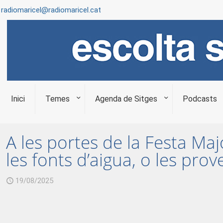
radiomaricel@radiomaricel.cat
Inici
Temes
Agenda de Sitges
Podcasts
A les portes de la Festa Maj
les fonts d’aigua, o les prove
19/08/2025