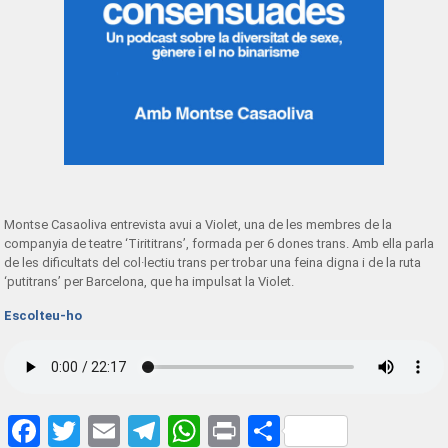
Montse Casaoliva entrevista avui a Violet, una de les membres de la
companyia de teatre ‘Tirititrans’, formada per 6 dones trans. Amb ella parla
de les dificultats del col·lectiu trans per trobar una feina digna i de la ruta
‘putitrans’ per Barcelona, que ha impulsat la Violet.
Esco
lteu-ho
Facebook
Twitter
Email
Telegram
WhatsApp
Print
Share