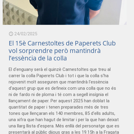
24/02/2025
El 15è Carnestoltes de Paperets Club
vol sorprendre però mantindrà
l’essència de la colla
El d'enguany serà el quinzè Carnestoltes que treu al
carrer la colla Paperets Club i tot i que la colla s'ha
rejovenit molt asseguren que mantindrà l'essència
d'aquest grup que es defineix com una colla que no és
ni de fardo ni de ploma i té com a segell insígnia el
llançament de paper. Per aquest 2025 han doblat la
quantitat de paper i tenen preparades més de tres
tones que llençaran els 140 membres, 85 d'ells adults,
una xifra que han hagut de limitar i per la que han deixat
una llarg llista d'espera. Més enllà del personatge que es
presentarà al públic dijous gras a les 19.15h a la Fragata