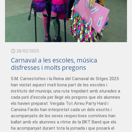
28/02/2025
Carnaval a les escoles, música
disfresses i molts pregons
S.M. Carnestoltes i la Reina del Carnaval de Sitges 2025
han visitat aquest matí bona part de les escoles i
instituts del municipi, una ruta trepidant amb aturades a
cada pati d'escola per llegir els pregons que els alumnes
els havien preparat. Vergala Tot Arreu Party Hard i
Cansina Fardo han interpretat cada un dels escrits i
acompanyats de les seves respectives comitives han
ballat amb els alumnes a ritme de la BKT Band que els
ha acompanyat durant tota la jornada i que posarà el