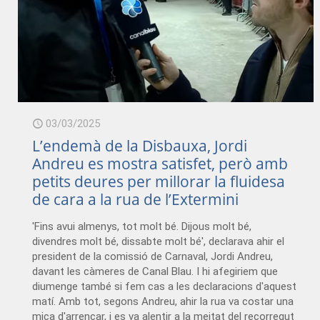
03/03/2025
L’endemà de la Disbauxa, Jordi
Andreu es mostra satisfet, però amb
petits deures per millorar la fluidesa
de cara a la rua de l’Extermini
'Fins avui almenys, tot molt bé. Dijous molt bé,
divendres molt bé, dissabte molt bé', declarava ahir el
president de la comissió de Carnaval, Jordi Andreu,
davant les càmeres de Canal Blau. I hi afegiriem que
diumenge també si fem cas a les declaracions d'aquest
matí. Amb tot, segons Andreu, ahir la rua va costar una
mica d'arrencar, i es va alentir a la meitat del recorregut