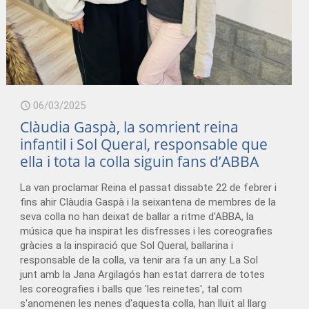
06/03/2025
Clàudia Gaspà, la somrient reina
infantil i Sol Queral, responsable que
ella i tota la colla siguin fans d’ABBA
La van proclamar Reina el passat dissabte 22 de febrer i
fins ahir Clàudia Gaspà i la seixantena de membres de la
seva colla no han deixat de ballar a ritme d'ABBA, la
música que ha inspirat les disfresses i les coreografies
gràcies a la inspiració que Sol Queral, ballarina i
responsable de la colla, va tenir ara fa un any. La Sol
junt amb la Jana Argilagós han estat darrera de totes
les coreografies i balls que 'les reinetes', tal com
s'anomenen les nenes d'aquesta colla, han lluït al llarg