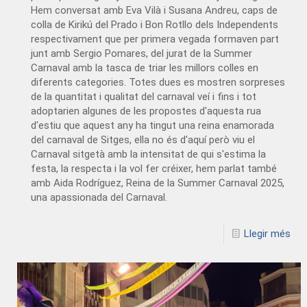
Hem conversat amb Eva Vilà i Susana Andreu, caps de
colla de Kirikú del Prado i Bon Rotllo dels Independents
respectivament que per primera vegada formaven part
junt amb Sergio Pomares, del jurat de la Summer
Carnaval amb la tasca de triar les millors colles en
diferents categories. Totes dues es mostren sorpreses
de la quantitat i qualitat del carnaval veí i fins i tot
adoptarien algunes de les propostes d'aquesta rua
d'estiu que aquest any ha tingut una reina enamorada
del carnaval de Sitges, ella no és d'aquí però viu el
Carnaval sitgetà amb la intensitat de qui s'estima la
festa, la respecta i la vol fer créixer, hem parlat també
amb Aida Rodríguez, Reina de la Summer Carnaval 2025,
una apassionada del Carnaval.
Llegir més