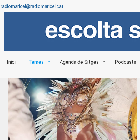
radiomaricel@radiomaricel.cat
Inici
Temes
Agenda de Sitges
Podcasts