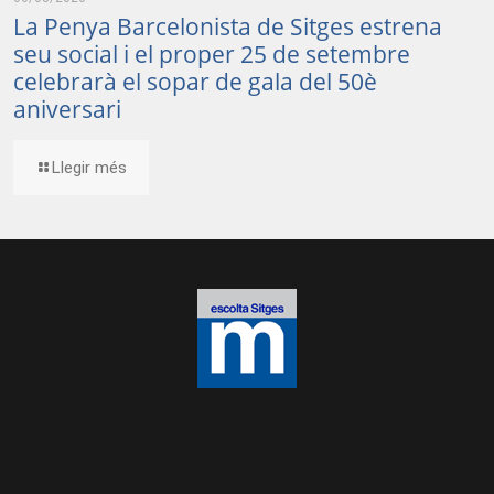
La Penya Barcelonista de Sitges estrena
seu social i el proper 25 de setembre
celebrarà el sopar de gala del 50è
aniversari
Llegir més