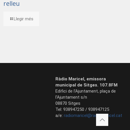
relleu
Llegir més
Ràdio Maricel, emissora
municipal de Sitges. 107.8FM
Edifici de l'Ajuntament, plaça de
l'Ajuntament s/n
08870 Sitges
Tel: 938947250 / 938947125
a/e:
radiomaricel@radiomaricel.cat