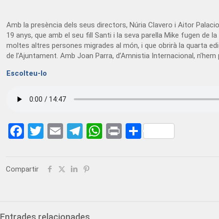
Amb la presència dels seus directors, Núria Clavero i Aitor Palaci
19 anys, que amb el seu fill Santi i la seva parella Mike fugen de la
moltes altres persones migrades al món, i que obrirà la quarta edi
de l’Ajuntament. Amb Joan Parra, d’Amnistia Internacional, n’hem p
Escolteu-lo
Facebook
Twitter
Email
Telegram
WhatsApp
Print
Share
Compartir
Entrades relacionades