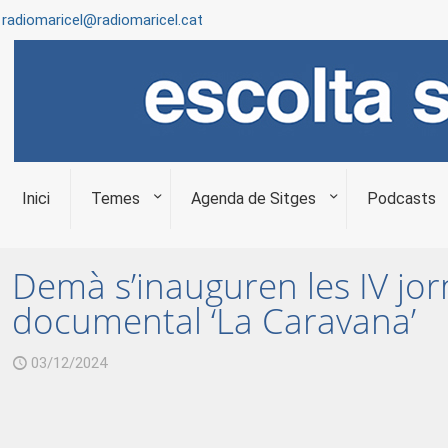
radiomaricel@radiomaricel.cat
Inici
Temes
Agenda de Sitges
Podcasts
Demà s’inauguren les IV jo
documental ‘La Caravana’
03/12/2024