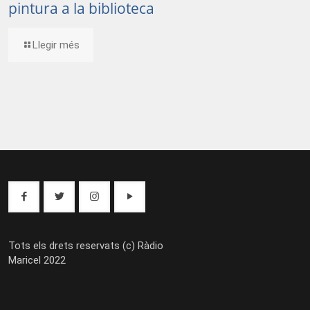
pintura a la biblioteca
Llegir més
Tots els drets reservats (c) Ràdio
Maricel 2022