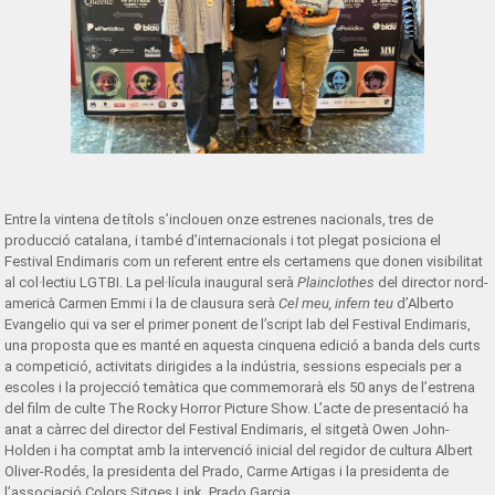
Entre la vintena de títols s’inclouen onze estrenes nacionals, tres de
producció catalana, i també d’internacionals i tot plegat posiciona el
Festival Endimaris com un referent entre els certamens que donen visibilitat
al col·lectiu LGTBI. La pel·lícula inaugural serà
Plainclothes
del director nord-
americà Carmen Emmi i la de clausura serà
Cel meu, infern teu
d’Alberto
Evangelio qui va ser el primer ponent de l’script lab del Festival Endimaris,
una proposta que es manté en aquesta cinquena edició a banda dels curts
a competició, activitats dirigides a la indústria, sessions especials per a
escoles i la projecció temàtica que commemorarà els 50 anys de l’estrena
del film de culte The Rocky Horror Picture Show. L’acte de presentació ha
anat a càrrec del director del Festival Endimaris, el sitgetà Owen John-
Holden i ha comptat amb la intervenció inicial del regidor de cultura Albert
Oliver-Rodés, la presidenta del Prado, Carme Artigas i la presidenta de
l’associació Colors Sitges Link, Prado Garcia.