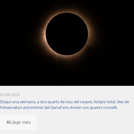
05/08/2026
D’aquí una setmana, a dos quarts de nou del vespre, l’eclipsi total. Des de
l’observatori astronòmic del Garraf ens donen uns quants consells
Llegir més