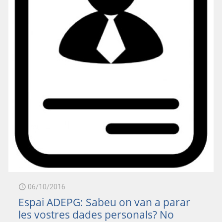
0/adeg_20102016.mp3
06/10/2016
Espai ADEPG: Sabeu on van a parar
les vostres dades personals? No