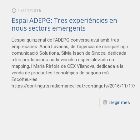
17/11/2016
Espai ADEPG: Tres experiències en
nous sectors emergents
L’espai quinzenal de l’ADEPG conversa avui amb tres
empresàries. Anna Lavarias, de l’agència de marqueting i
comunicació Solutiona, Sílvia Isach de Sinoca, dedicada
a les produccions audiovisuals i especialitzada en
mapping, i Maria Ràfols de CEX Vilanova, dedicada a la
venda de productes tecnològics de segona mà.
Escolteu-les
https://continguts.radiomaricel.cat/continguts/2016/11/17
Llegir més
1/adeg_01122016.mp3