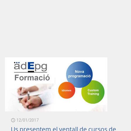
9/adeg_09032017.mp3
12/01/2017
6/adeg_26012017.mp3
Us presentem el ventall de cursos de