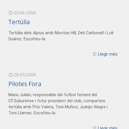
05/06/2008
Tertúlia
Tertúlia dels dijous amb Montse Hill, Deli Carbonell i Loli
Suárez. Escolteu-la
Llegir més
28/05/2008
Pilotes Fora
Manu Julián, responsable del futbol femení del
CF.Suburense i futur president del club, comparteix
tertúlia amb Pitu Valera, Toni Muñoz, Juanjo Alegre i
Toni Llamas. Escolteu-la
Llegir més