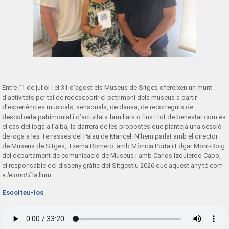
Entre l’1 de juliol i el 31 d’agost els Museus de Sitges ofereixen un munt
d’activitats per tal de redescobrir el patrimoni dels museus a partir
d’experiències musicals, sensorials, de dansa, de recorreguts de
descoberta patrimonial i d’activitats familiars o fins i tot de benestar com és
el cas del ioga a l’alba, la darrera de les propostes que planteja una sessió
de ioga a les Terrasses del Palau de Maricel. N’hem parlat amb el director
de Museus de Sitges, Txema Romero, amb Mònica Porta i Edgar Mont-Roig
del departament de comunicació de Museus i amb Carlos Izquierdo Capo,
el responsable del disseny gràfic del Sitgestiu 2026 que aquest any té com
a
leitmotif
la llum.
Escolteu-los