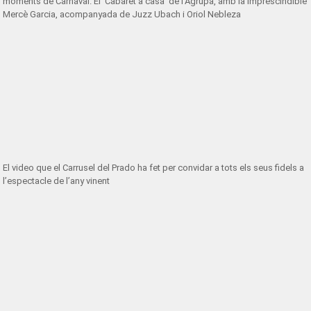
moments de Carnaval. El ‘Cabaret a casa’ de l’Agrupa, amb la imprescindible
Mercè Garcia, acompanyada de Juzz Ubach i Oriol Nebleza
El video que el Carrusel del Prado ha fet per convidar a tots els seus fidels a
l’espectacle de l’any vinent