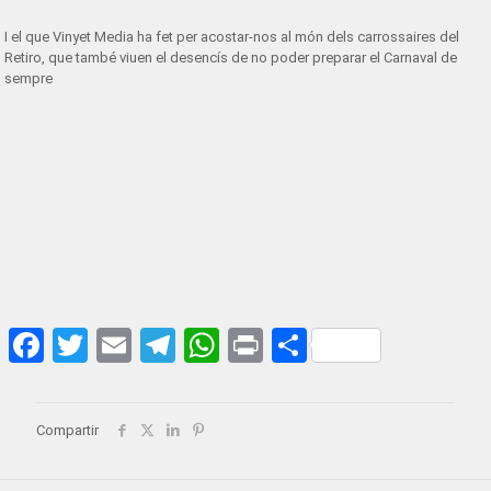
I el que Vinyet Media ha fet per acostar-nos al món dels carrossaires del
Retiro, que també viuen el desencís de no poder preparar el Carnaval de
sempre
Facebook
Twitter
Email
Telegram
WhatsApp
Print
Share
Compartir