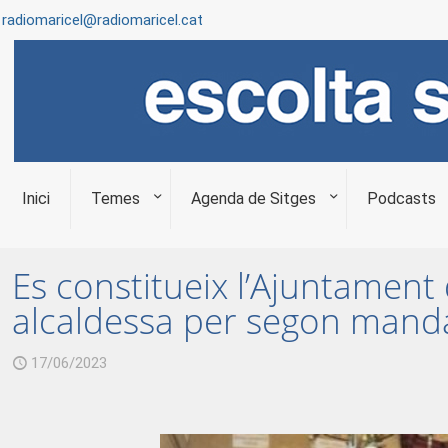
radiomaricel@radiomaricel.cat
Inici
Temes
Agenda de Sitges
Podcasts
Es constitueix l’Ajuntament
alcaldessa per segon mandat
17/06/2023