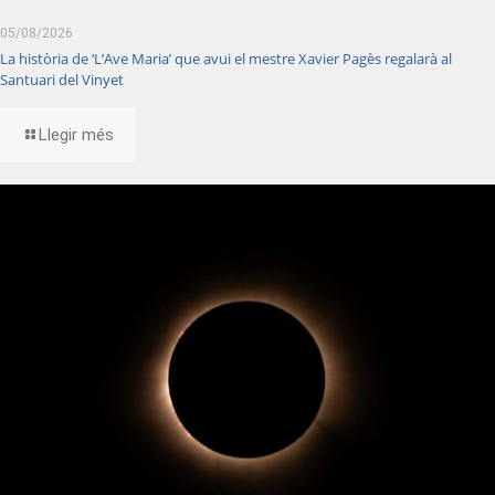
05/08/2026
La història de ‘L’Ave Maria’ que avui el mestre Xavier Pagès regalarà al
Santuari del Vinyet
Llegir més