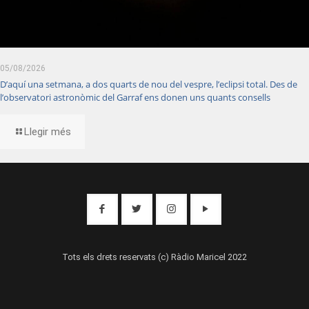
05/08/2026
D’aquí una setmana, a dos quarts de nou del vespre, l’eclipsi total. Des de
l’observatori astronòmic del Garraf ens donen uns quants consells
Llegir més
Tots els drets reservats (c) Ràdio Maricel 2022