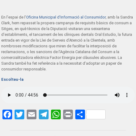
En l’espai de l’
Oficina Municipal d’Informació al Consumidor
, amb la Sandra
Clark, hem repassat la propera campanya de requisits bàsics de consum a
Sitges, en què tècnics de la Diputació visitaran una seixantena
d’establiments, el tancament de les clíniques dentals Oral Estudio, la futura
entrada en vigor de la Llei de Serveis d’Atenció a la Clientela, amb
nombroses modificacions que miren de facilitar la interposició de
reclamacions, o les sancions de l’Agència Catalana del Consum a la
comercialitzadora elèctrica Factor Energia per clàusules abusives. La
Sandra també ha fet referència a la necessitat d’adoptar un paper de
consumidor responsable.
Escolteu-la
Facebook
Twitter
Email
Telegram
WhatsApp
Print
Share