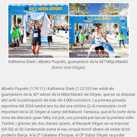
Katharina Stark i Alberto Puyuelo, guanyadors de la 42ª Mitja Marató
(fotos Visit Sitges)
Alberto Puyuelo (1:10:11) i Katharina Stark (1:22:35) han estat els
guanyadors de la 42ª edició de la Mitja Marató de Sitges, que es va disputar
ahir amb la participació de més de 4.000 corredors. La primera jornada
esportiva del 2026 també ens ha dut una victòria (2-4) necessària i molt
important de la UE Sitges al camp del Natació Terrassa, que el fa sortir de la
zona de descens quan falta, tot just, una jornada per tancar la primera volta.
També, i gràcies als dos darrers quarts, el Bàsquet Sitges es va imposar
(65-55) al CB Cerdanyolai suma el seu cinquè triomf abans de visitar al tot
poderós Barça. A la 2ª Catalana d’hoquei, el CP Subur Sitges va poder