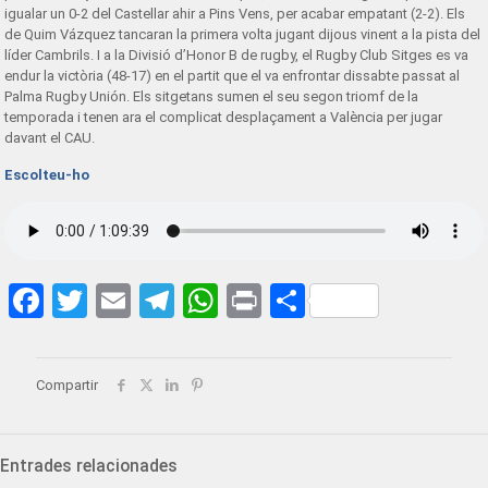
igualar un 0-2 del Castellar ahir a Pins Vens, per acabar empatant (2-2). Els
de Quim Vázquez tancaran la primera volta jugant dijous vinent a la pista del
líder Cambrils. I a la Divisió d’Honor B de rugby, el Rugby Club Sitges es va
endur la victòria (48-17) en el partit que el va enfrontar dissabte passat al
Palma Rugby Unión. Els sitgetans sumen el seu segon triomf de la
temporada i tenen ara el complicat desplaçament a València per jugar
davant el CAU.
Escolteu-ho
Facebook
Twitter
Email
Telegram
WhatsApp
Print
Share
Compartir
Entrades relacionades