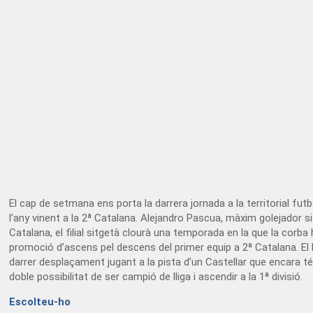
El cap de setmana ens porta la darrera jornada a la territorial fut
l’any vinent a la 2ª Catalana. Alejandro Pascua, màxim golejador s
Catalana, el filial sitgetà clourà una temporada en la que la cor
promoció d’ascens pel descens del primer equip a 2ª Catalana. El
darrer desplaçament jugant a la pista d’un Castellar que encara t
doble possibilitat de ser campió de lliga i ascendir a la 1ª divisió.
Escolteu-ho