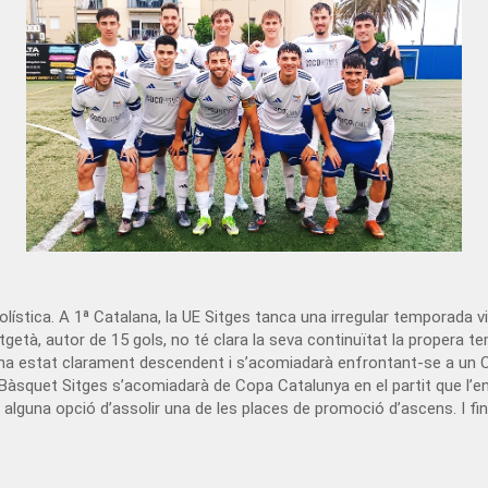
bolística. A 1ª Catalana, la UE Sitges tanca una irregular temporada 
itgetà, autor de 15 gols, no té clara la seva continuïtat la propera
ba ha estat clarament descendent i s’acomiadarà enfrontant-se a un C
 Bàsquet Sitges s’acomiadarà de Copa Catalunya en el partit que l’e
é alguna opció d’assolir una de les places de promoció d’ascens. I f