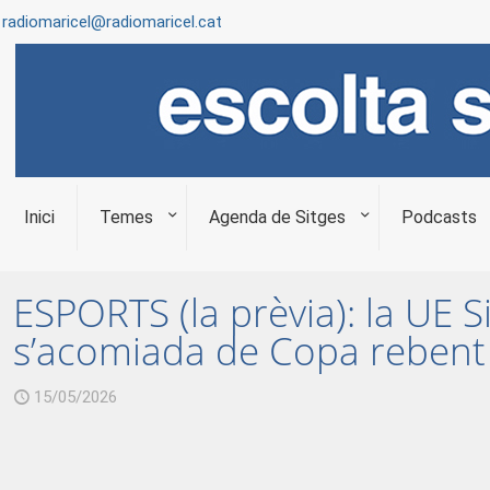
radiomaricel@radiomaricel.cat
Inici
Temes
Agenda de Sitges
Podcasts
ESPORTS (la prèvia): la UE 
s’acomiada de Copa rebent al
15/05/2026