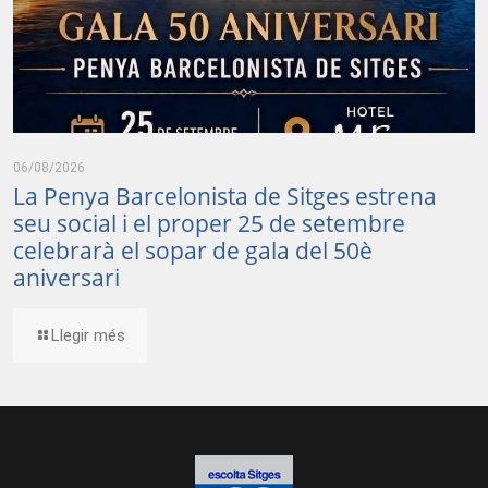
06/08/2026
La Penya Barcelonista de Sitges estrena
seu social i el proper 25 de setembre
celebrarà el sopar de gala del 50è
aniversari
Llegir més