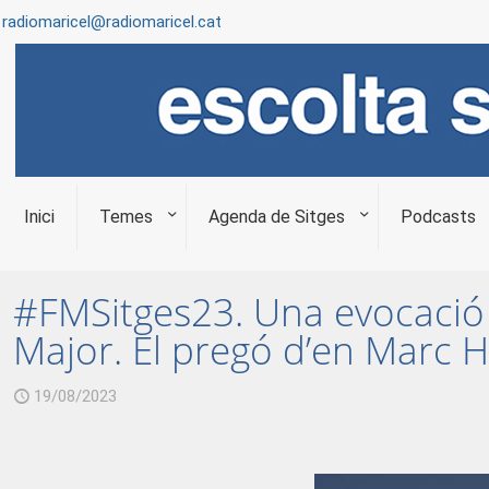
radiomaricel@radiomaricel.cat
Inici
Temes
Agenda de Sitges
Podcasts
#FMSitges23. Una evocació a l
Major. El pregó d’en Marc Hi
19/08/2023