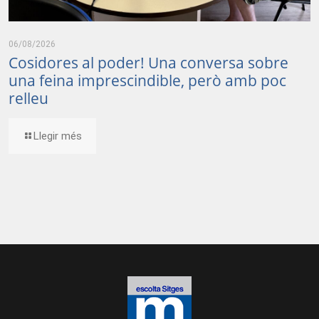
06/08/2026
Cosidores al poder! Una conversa sobre
una feina imprescindible, però amb poc
relleu
Llegir més