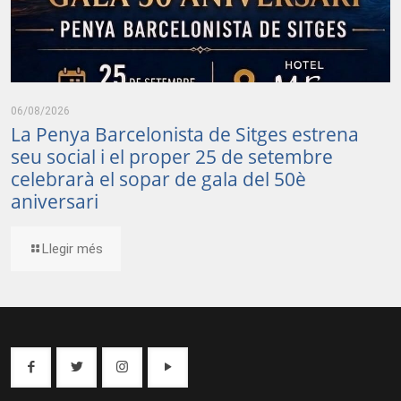
06/08/2026
La Penya Barcelonista de Sitges estrena
seu social i el proper 25 de setembre
celebrarà el sopar de gala del 50è
aniversari
Llegir més