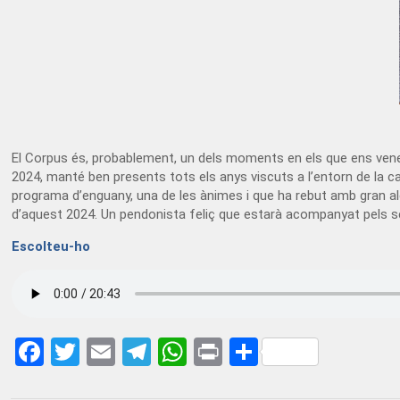
El Corpus és, probablement, un dels moments en els que ens venen
2024, manté ben presents tots els anys viscuts a l’entorn de la ca
programa d’enguany, una de les ànimes i que ha rebut amb gran a
d’aquest 2024. Un pendonista feliç que estarà acompanyat pels seu
Escolteu-ho
Facebook
Twitter
Email
Telegram
WhatsApp
Print
Share