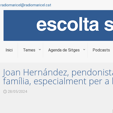
radiomaricel@radiomaricel.cat
Inici
Temes
Agenda de Sitges
Podcasts
Joan Hernández, pendonista 
família, especialment per a
28/05/2024