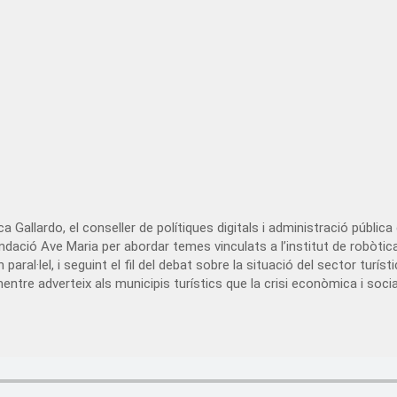
a Gallardo, el conseller de polítiques digitals i administració públic
 fundació Ave Maria per abordar temes vinculats a l’institut de robòtic
n paral·lel, i seguint el fil del debat sobre la situació del sector turí
 mentre adverteix als municipis turístics que la crisi econòmica i soc