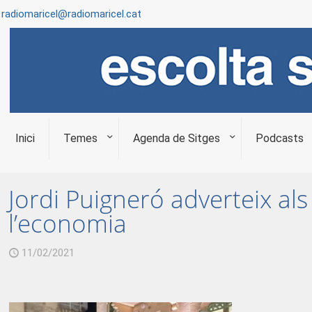
radiomaricel@radiomaricel.cat
Inici
Temes
Agenda de Sitges
Podcasts
Jordi Puigneró adverteix als 
l’economia
11/02/2021