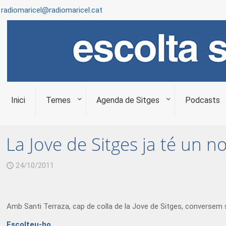
radiomaricel@radiomaricel.cat
Inici
Temes
Agenda de Sitges
Podcasts
La Jove de Sitges ja té un n
24/10/2011
Amb Santi Terraza, cap de colla de la Jove de Sitges, conversem so
Escolteu-ho