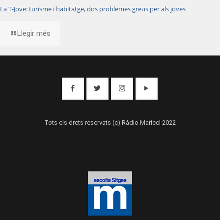
La T-Jove: turisme i habitatge, dos problemes greus per als joves
Llegir més
Tots els drets reservats (c) Ràdio Maricel 2022