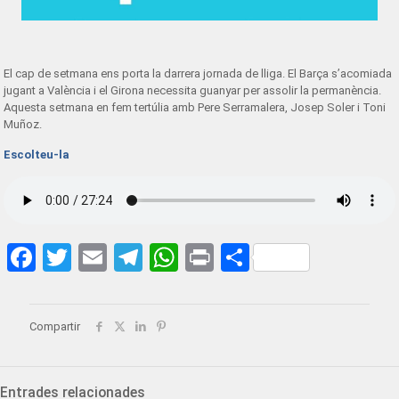
El cap de setmana ens porta la darrera jornada de lliga. El Barça s’acomiada
jugant a València i el Girona necessita guanyar per assolir la permanència.
Aquesta setmana en fem tertúlia amb Pere Serramalera, Josep Soler i Toni
Muñoz.
Escolteu-la
Facebook
Twitter
Email
Telegram
WhatsApp
Print
Share
Compartir
Entrades relacionades