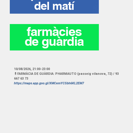
10/08/2026
,
21:00
-
23:00
💊FARMÀCIA DE GUÀRDIA: PHARMAUTO (passeig vilanova, 72) / 93
667 63 73
https://maps.app.goo.gl/XMCemYCSbh6KL2EM7