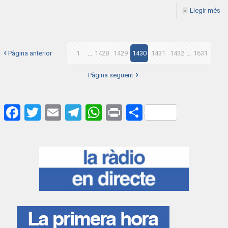
Llegir més
Pàgina anterior
1
...
1428
1429
1430
1431
1432
...
1631
Pàgina següent
Facebook
Twitter
Email
Telegram
WhatsApp
Print
Share