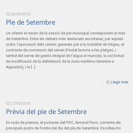
28/09/2010
Ple de Setembre
Us oferim el resum de la sessió de ple municipal corresponent al mes
de Setembre. Entre els debats més destacats escoltareu, per aquest
ordre: l’aprovació dels criteris generals per a la mobilitat de Sitges, el
contracte de concessió del servei d’instal.lacions a les platges, i
també del servei de gestió integral de l’aigua al municipi, la sol.licitud
de modificació de la delimitació de la zona marítimo-terrestre a
Aiguadolç, i la
[…]
Llegir més
27/09/2010
Prèvia del ple de Setembre
En roda de premsa, el portaveu del PSC, Armand Paco, comenta els
principals punts de l’ordre del dia del ple de Setembre. Escolteu-ho