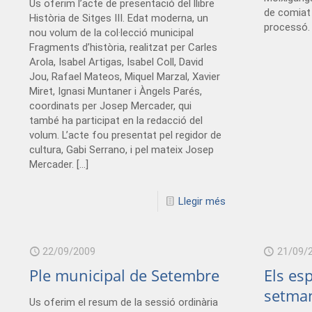
Us oferim l’acte de presentació del llibre
de comiat 
Història de Sitges III. Edat moderna, un
processó.
nou volum de la col·lecció municipal
Fragments d’història, realitzat per Carles
Arola, Isabel Artigas, Isabel Coll, David
Jou, Rafael Mateos, Miquel Marzal, Xavier
Miret, Ignasi Muntaner i Àngels Parés,
coordinats per Josep Mercader, qui
també ha participat en la redacció del
volum. L’acte fou presentat pel regidor de
cultura, Gabi Serrano, i pel mateix Josep
Mercader.
[…]
Llegir més
22/09/2009
21/09/
Ple municipal de Setembre
Els es
setma
Us oferim el resum de la sessió ordinària