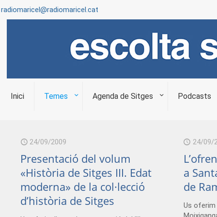
radiomaricel@radiomaricel.cat
Inici
Temes
Agenda de Sitges
Podcasts
24/09/2009
24/09/
Presentació del volum
L’ofre
«Història de Sitges III. Edat
a Santa
moderna» de la col·lecció
de Ra
d’història de Sitges
Us oferim 
Moixiganga