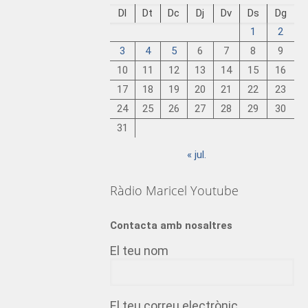
Dl
Dt
Dc
Dj
Dv
Ds
Dg
1
2
3
4
5
6
7
8
9
10
11
12
13
14
15
16
17
18
19
20
21
22
23
24
25
26
27
28
29
30
31
« jul.
Ràdio Maricel Youtube
Contacta amb nosaltres
El teu nom
El teu correu electrònic