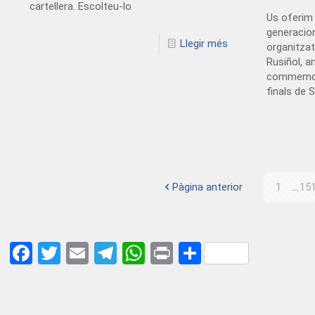
cartellera. Escolteu-lo
Us oferim 
generacion
Llegir més
organitzat
Rusiñol, a
commemora
finals de 
Pàgina anterior
1
...
15
Facebook
Twitter
Email
Telegram
WhatsApp
Print
Share