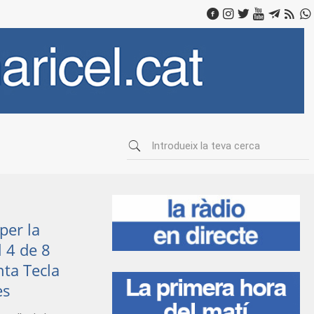
per la
l 4 de 8
nta Tecla
es