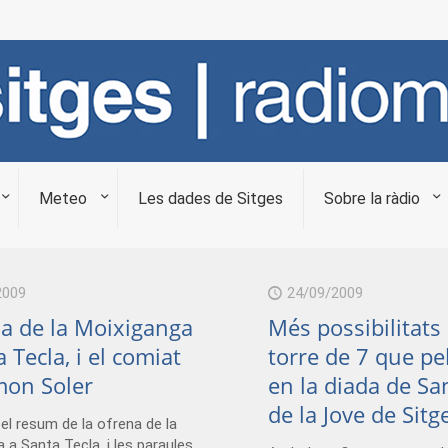
Meteo
Les dades de Sitges
Sobre la ràdio
2009
24/09/2009
na de la Moixiganga
Més possibilitats 
 Tecla, i el comiat
torre de 7 que pe
mon Soler
en la diada de Sa
de la Jove de Sitg
el resum de la ofrena de la
 a Santa Tecla, i les paraules