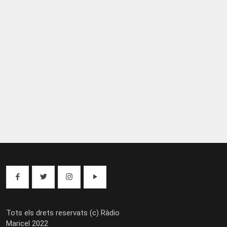
Tots els drets reservats (c) Ràdio
Maricel 2022