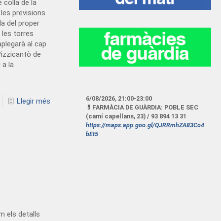
colla de la
les previsions
la del proper
 les torres
aplegarà al cap
Pizzicantò de
i a la
6/08/2026
,
21:00
-
23:00
Llegir més
💊FARMÀCIA DE GUÀRDIA: POBLE SEC
(camí capellans, 23) / 93 894 13 31
https://maps.app.goo.gl/QJRRmhZA83Co4
bEt5
 els detalls