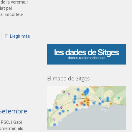
 de la verema, i
at pel
la. Escolteu-
Llegir més
El mapa de Sitges
 Setembre
PSC, i Gabi
comenten els