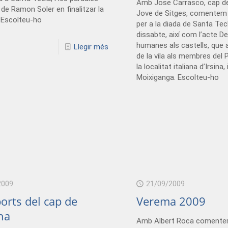
Amb Jose Carrasco, cap de 
de Ramon Soler en finalitzar la
Jove de Sitges, comentem 
 Escolteu-ho
per a la diada de Santa Tec
dissabte, així com l’acte De
humanes als castells, que 
Llegir més
de la vila als membres del 
la localitat italiana d’Irsina, 
Moixiganga. Escolteu-ho
2009
21/09/2009
ports del cap de
Verema 2009
na
Amb Albert Roca comentem