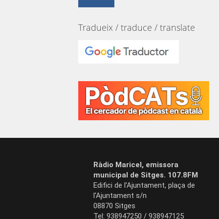
Tradueix / traduce / translate
Ràdio Maricel, emissora
municipal de Sitges. 107.8FM
Edifici de l'Ajuntament, plaça de
l'Ajuntament s/n
08870 Sitges
Tel: 938947250 / 938947125