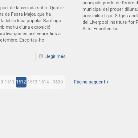
principals punts de l’ordre d
part de la xerrada sobre Quatre
municipal del proper dilluns. 
s de Festa Major, que ha
possibilitat que Sitges acu
 la biblioteca popular Santiago
del Liverpool Institute for
mb motiu d’una exposició
Arts. Escolteu-ho
tiva que es pot veure fins a
Setembre. Escolteu-ho
Llegir més
10
1511
1512
1513
1514
...
1630
Pàgina següent