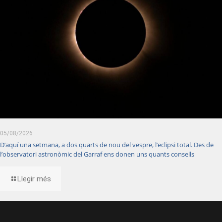
05/08/2026
D’aquí una setmana, a dos quarts de nou del vespre, l’eclipsi total. Des de
l’observatori astronòmic del Garraf ens donen uns quants consells
Llegir més