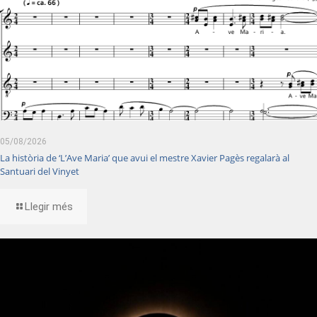
05/08/2026
La història de ‘L’Ave Maria’ que avui el mestre Xavier Pagès regalarà al
Santuari del Vinyet
Llegir més