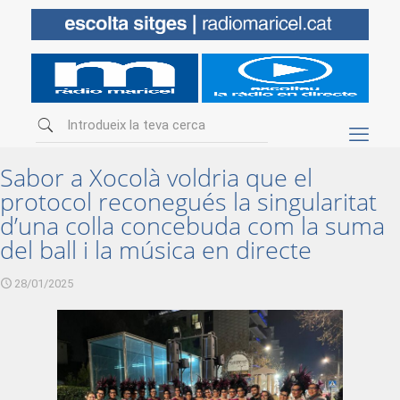
Sabor a Xocolà voldria que el
protocol reconegués la singularitat
d’una colla concebuda com la suma
del ball i la música en directe
28/01/2025