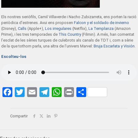
Els nostres seriòfils, Camil Villaverde i Nacho Zubizarreta, ens porten la ració
periòdica d’estrenes. Avui ens proposen
Falcon y el soldado de invierno
(Disney),
Calls
(Apple+),
Los irregulares
(Netflix),
La Templanza
(Amazon
Prime), i les tres temporades de
This Country
(Filmin). A més, han comentat
l’esclat de les sèries turques de culebrots als canals de TDT i, com a sèrie
de la que tothom parla, una altra de l’univers Marvel:
Bruja Escarlata y Visión
.
Escolteu-los
Facebook
Twitter
Email
Telegram
WhatsApp
Print
Share
Compartir