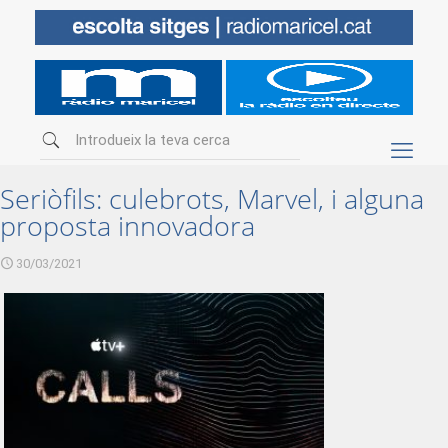
Seriòfils: culebrots, Marvel, i alguna
proposta innovadora
30/03/2021