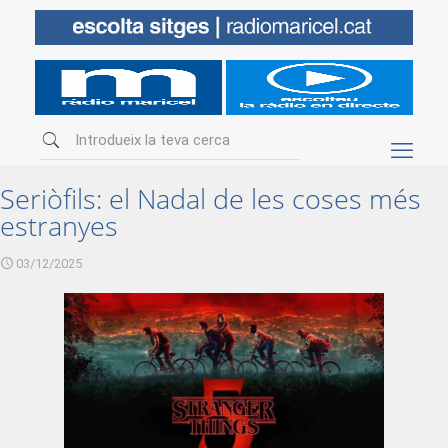
Seriòfils: el Nadal de les coses més
estranyes
03/12/2025