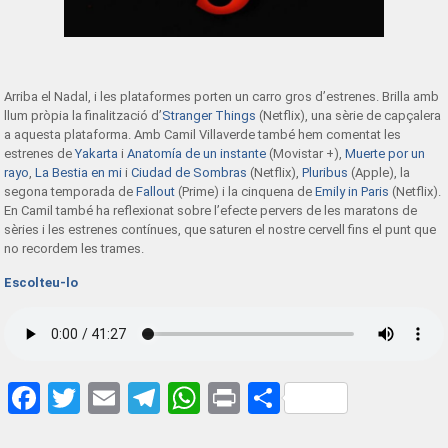
Arriba el Nadal, i les plataformes porten un carro gros d’estrenes. Brilla amb
llum pròpia la finalització d’
Stranger Things
(Netflix), una sèrie de capçalera
a aquesta plataforma. Amb Camil Villaverde també hem comentat les
estrenes de
Yakarta
i
Anatomía de un instante
(Movistar +),
Muerte por un
rayo
,
La Bestia en mi
i
Ciudad de Sombras
(Netflix),
Pluribus
(Apple), la
segona temporada de
Fallout
(Prime) i la cinquena de
Emily in Paris
(Netflix).
En Camil també ha reflexionat sobre l’efecte pervers de les maratons de
sèries i les estrenes contínues, que saturen el nostre cervell fins el punt que
no recordem les trames.
Escolteu-lo
Facebook
Twitter
Email
Telegram
WhatsApp
Print
Share