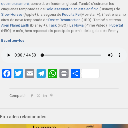
que me enamoré
, convertit en fenòmen global. També s’estrenen les
cinquenes temporades de
Solo asesinatos en este edificio
(Disney) i de
Slow Horses
(Apple+), la segona de
Poquita Fe
(Movistar +), i l’estrena amb
aires de nova temporada de
Dexter Resurrection
(HBO). També s’estrena
Alien Planet Earth
(Disney +),
Task
(HBO), L
a Novia
(Prime Video) i
Pubertat
(HBO). A més, hem repassat els principals premis de la gala dels Emmy.
Escolteu-los
Facebook
Twitter
Email
Telegram
WhatsApp
Print
Share
Compartir
Entrades relacionades